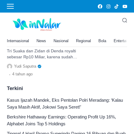
FORKAMI
Tri Suaka dan Zidan Cover 10
Lagu Didenda 10 Miliar, Simak
Update Kasus dan
Internasional
News
Nasional
Regional
Bola
Entertainm
Penjelasannya
Tri Suaka dan Zidan di Denda royalti
sebesar Rp10 Miliar, karena sudah
menyanyikan 10 lagu tanpa izin. Ia
Yudi Saputra
dituntut oleh Forkami
.
4 tahun
ago
Terkini
Kasus Ijazah Mandek, Eks Pentolan Polri Meradang: ‘Kalau
Saya Masih Aktif, Jokowi Saya Seret!’
Berkshire Hathaway Earnings: Operating Profit Up 16%,
Alphabet Joins Top 5 Holdings
Tinggal 4 Hari! Promo Superindo Daging 16 Ribuan dan Buah