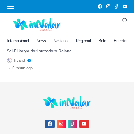
film sci fi
Review Film Moonfall, Film Sci-
Fi dengan Kualitas Megah dan
Siap Menjadi Box Office
Internasional
News
Nasional
Regional
Bola
Entertainm
Moonfall adalah sebuah film bergenre
Sci-Fi karya dari sutradara Roland
Emmerich yang menampilkan kualitas
Irvandi
menawan. Berikut ulasannya.
.
5 tahun
ago