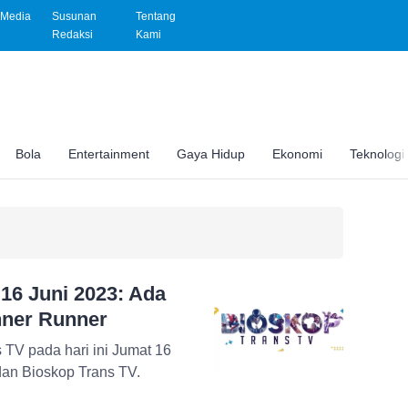
Media
Susunan
Tentang
Redaksi
Kami
Bola
Entertainment
Gaya Hidup
Ekonomi
Teknologi
 16 Juni 2023: Ada
nner Runner
s TV pada hari ini Jumat 16
dan Bioskop Trans TV.