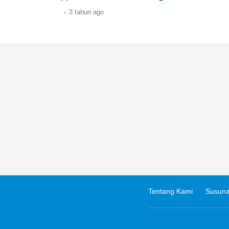
.
3 tahun
ago
Tentang Kami
Susuna