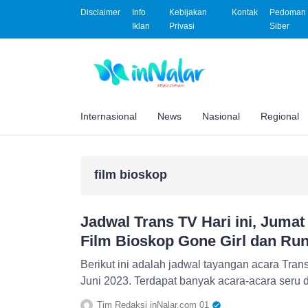
Disclaimer
Info
Kebijakan
Kontak
Pedoman 
Iklan
Privasi
Siber
Internasional
News
Nasional
Regional
film bioskop
Jadwal Trans TV Hari ini, Jumat
Film Bioskop Gone Girl dan Ru
Berikut ini adalah jadwal tayangan acara Tran
Juni 2023. Terdapat banyak acara-acara seru 
Tim Redaksi inNalar.com 01