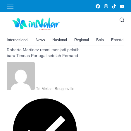
Fernando Santos
Roberto Martinez Resmi Jadi
Pelatih Timnas Portugal,
Pertandingan Bulan Maret akan
Internasional
News
Nasional
Regional
Bola
Entertainm
Jadi Laga Perdananya!
Roberto Martinez resmi menjadi pelatih
baru Timnas Portugal setelah Fernando
Santos di depak pada 15 Desember
2022 lalu.
Tri Meljasi Bougenvillo