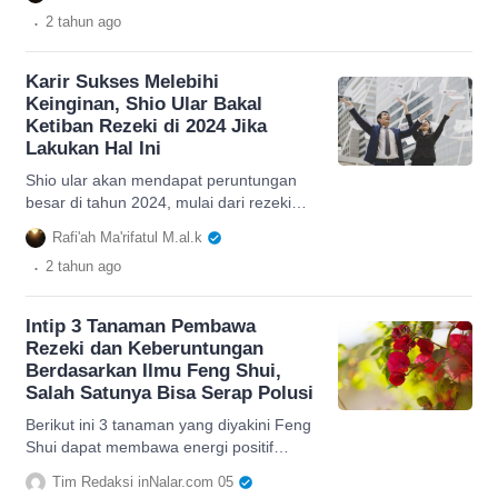
melakukan hal ini.
.
2 tahun
ago
Karir Sukses Melebihi
Keinginan, Shio Ular Bakal
Ketiban Rezeki di 2024 Jika
Lakukan Hal Ini
Shio ular akan mendapat peruntungan
besar di tahun 2024, mulai dari rezeki
yang lancar dan keungan stabil jika
Rafi'ah Ma'rifatul M.al.k
melakukan hal ini.
.
2 tahun
ago
Intip 3 Tanaman Pembawa
Rezeki dan Keberuntungan
Berdasarkan Ilmu Feng Shui,
Salah Satunya Bisa Serap Polusi
Berikut ini 3 tanaman yang diyakini Feng
Shui dapat membawa energi positif
berupa keberuntungan dan rezeki.
Tim Redaksi inNalar.com 05