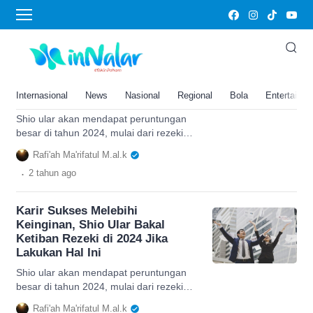
feng shui
Karir Sukses Melebihi
Keinginan, Shio Ular Bakal
Ketiban Rezeki di 2024 Jika
Internasional
News
Nasional
Regional
Bola
Entertainm
Lakukan Hal Ini
Shio ular akan mendapat peruntungan
besar di tahun 2024, mulai dari rezeki
yang lancar dan keungan stabil jika
Rafi'ah Ma'rifatul M.al.k
melakukan hal ini.
.
2 tahun
ago
Karir Sukses Melebihi
Keinginan, Shio Ular Bakal
Ketiban Rezeki di 2024 Jika
Lakukan Hal Ini
Shio ular akan mendapat peruntungan
besar di tahun 2024, mulai dari rezeki
yang lancar dan keungan stabil jika
Rafi'ah Ma'rifatul M.al.k