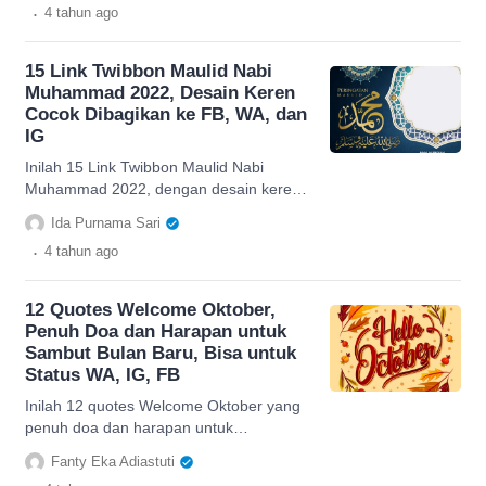
.
4 tahun
ago
15 Link Twibbon Maulid Nabi
Muhammad 2022, Desain Keren
Cocok Dibagikan ke FB, WA, dan
IG
Inilah 15 Link Twibbon Maulid Nabi
Muhammad 2022, dengan desain keren
cocok dibagikn ke FB (Facebook), WA
Ida Purnama Sari
(WhatsApp), dan IG (Instagram).
.
4 tahun
ago
12 Quotes Welcome Oktober,
Penuh Doa dan Harapan untuk
Sambut Bulan Baru, Bisa untuk
Status WA, IG, FB
Inilah 12 quotes Welcome Oktober yang
penuh doa dan harapan untuk
menyambut bulan baru. Bisa untuk
Fanty Eka Adiastuti
status WA, IG, FB.