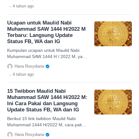
bisa dibagikan ke sosmed
.
4 tahun
ago
Ucapan untuk Maulid Nabi
Muhammad SAW 1444 H/2022 M
Terbaru: Langsung Update
Status FB, WA dan IG
Kumpulan ucapan untuk Maulid Nabi
Muhammad SAW 1444 H / 2022 M, yang
penuh makna menyentuh dan cocok
Hana Rosydiana
untuk update status FB, IG dan WA
.
4 tahun
ago
15 Twibbon Maulid Nabi
Muhammad SAW 1444 H/2022 M:
Ini Cara Pakai dan Langsung
Update Status FB, WA dan IG
Berikut 15 link twibbon Maulid Nabi
Muhammad 1444 H/2022 M, cara pakai
untuk update ke FB, WA dan IG, yang
Hana Rosydiana
mana diperingati pada 8 Oktober