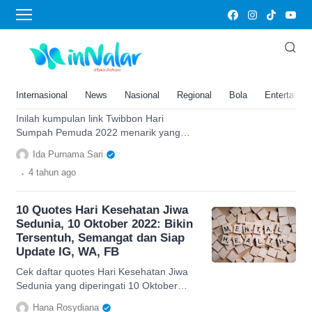
FB
Kumpulan Link Twibbon Hari
Sumpah Pemuda 2022 Menarik,
Cocok untuk Dibagikan ke IG,
Internasional
News
Nasional
Regional
Bola
Entertainm
FB, dan WA
Inilah kumpulan link Twibbon Hari
Sumpah Pemuda 2022 menarik yang
cocok untuk dibagikan ke IG, FB, dan
Ida Purnama Sari
WA.
.
4 tahun
ago
10 Quotes Hari Kesehatan Jiwa
Sedunia, 10 Oktober 2022: Bikin
Tersentuh, Semangat dan Siap
Update IG, WA, FB
Cek daftar quotes Hari Kesehatan Jiwa
Sedunia yang diperingati 10 Oktober
2022. Ucapan ini penuh semangat dan
Hana Rosydiana