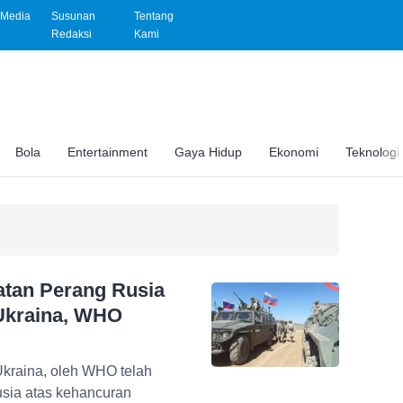
Media
Susunan
Tentang
Redaksi
Kami
Bola
Entertainment
Gaya Hidup
Ekonomi
Teknologi
atan Perang Rusia
 Ukraina, WHO
Ukraina, oleh WHO telah
kehancuran