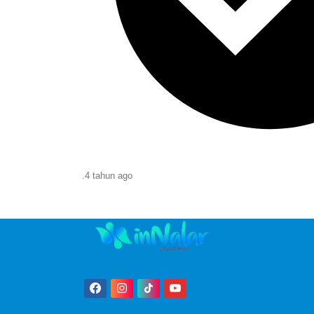
.
4 tahun
ago