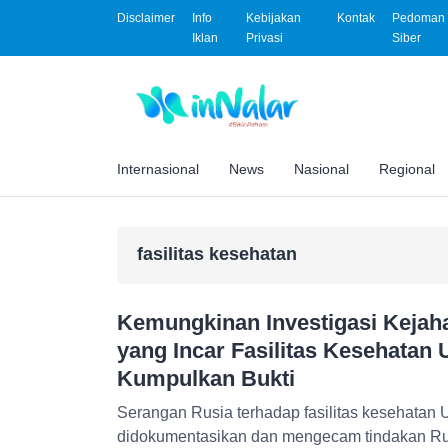
Disclaimer
Info
Kebijakan
Kontak
Pedoman 
Iklan
Privasi
Siber
Internasional
News
Nasional
Regional
fasilitas kesehatan
Kemungkinan Investigasi Kejah
yang Incar Fasilitas Kesehatan
Kumpulkan Bukti
Serangan Rusia terhadap fasilitas kesehatan 
didokumentasikan dan mengecam tindakan Rusia atas 