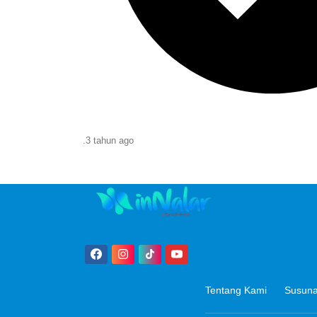
.
3 tahun
ago
Tentang Kami
Susuna