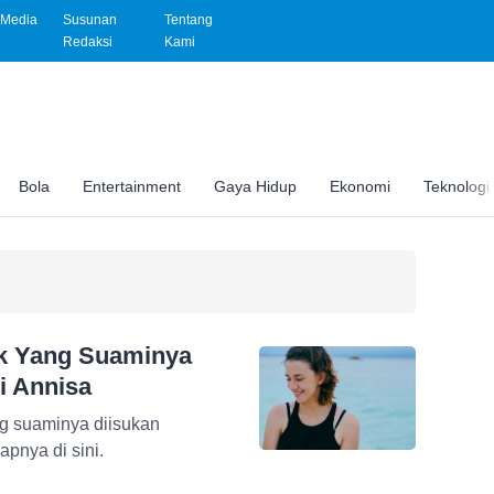
Media
Susunan
Tentang
Redaksi
Kami
Bola
Entertainment
Gaya Hidup
Ekonomi
Teknologi
tik Yang Suaminya
i Annisa
yang suaminya diisukan
pnya di sini.