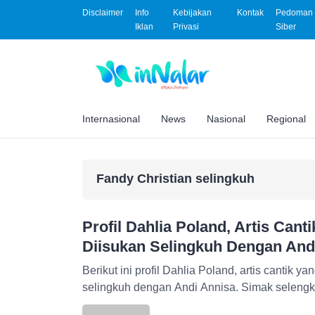
Disclaimer
Info
Kebijakan
Kontak
Pedoman 
Iklan
Privasi
Siber
Internasional
News
Nasional
Regional
Fandy Christian selingkuh
Profil Dahlia Poland, Artis Can
Diisukan Selingkuh Dengan And
Berikut ini profil Dahlia Poland, artis cantik 
selingkuh dengan Andi Annisa. Simak selengka