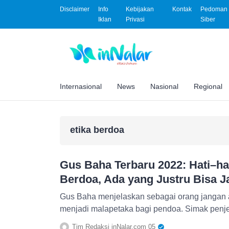
Disclaimer
Info
Kebijakan
Kontak
Pedoman 
Iklan
Privasi
Siber
Internasional
News
Nasional
Regional
etika berdoa
Gus Baha Terbaru 2022: Hati–ha
Berdoa, Ada yang Justru Bisa J
Gus Baha menjelaskan sebagai orang jangan a
menjadi malapetaka bagi pendoa. Simak penj
Tim Redaksi inNalar.com 05