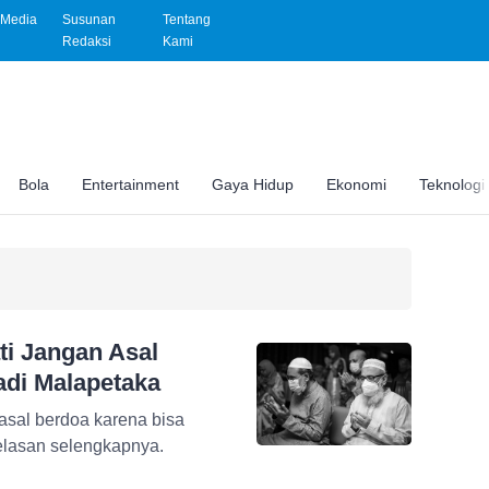
Media
Susunan
Tentang
Redaksi
Kami
Bola
Entertainment
Gaya Hidup
Ekonomi
Teknologi
ti Jangan Asal
adi Malapetaka
sal berdoa karena bisa
elasan selengkapnya.