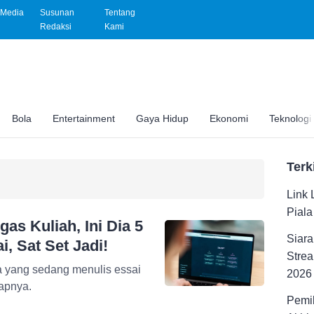
Media
Susunan
Tentang
Redaksi
Kami
Bola
Entertainment
Gaya Hidup
Ekonomi
Teknologi
Terk
Link 
Pial
as Kuliah, Ini Dia 5
Siara
, Sat Set Jadi!
Strea
a yang sedang menulis essai
2026
kapnya.
Pemil