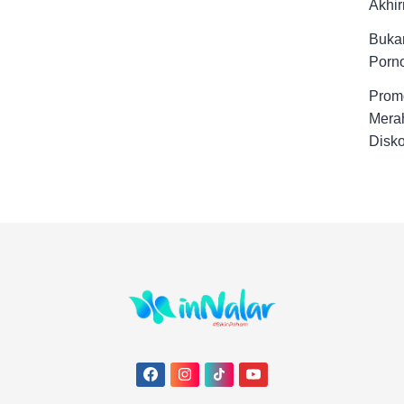
Akhir
Buka
Porno
Promo
Merah
Disk