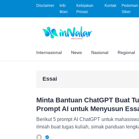
Disclaimer
Info
Kebijakan
Kontak
Pedoman 
Iklan
Privasi
Siber
Internasional
News
Nasional
Regional
Essai
Minta Bantuan ChatGPT Buat Tug
Prompt AI untuk Menyusun Essai
Berikut 5 prompt AI ChatGPT untuk mahasisw
ilmiah buat tugas kuliah, simak panduan leng