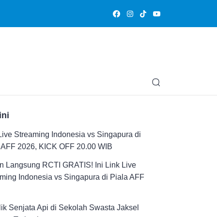
Olahraga
Hiburan
Muslimpedia
Edukasi
Opini & Ce
ini
Live Streaming Indonesia vs Singapura di
a AFF 2026, KICK OFF 20.00 WIB
n Langsung RCTI GRATIS! Ini Link Live
ming Indonesia vs Singapura di Piala AFF
ik Senjata Api di Sekolah Swasta Jaksel