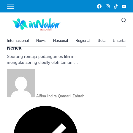
Es Lilin
Remaja Pedagang Es Lilin Ini
Mengaku Sering Dibully Teman-
teman sekelasnya, Padahal
Internasional
News
Nasional
Regional
Bola
Entertainm
Jualan Untuk Menafkahi Ibu dan
Nenek
Seorang remaja pedangan es lilin ini
mengaku sering dibully oleh teman-
teman di sekoahnya, padahal jualan
untuk menafkahi ibu dan nenek.
Alfina Indira Qamaril Zahrah