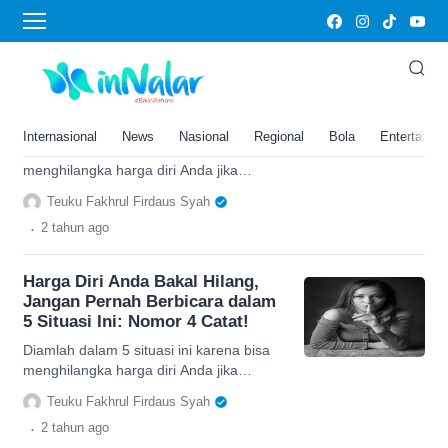
Emosi
Harga Diri Anda Bakal Hilang,
Jangan Pernah Berbicara dalam
5 Situasi Ini: Nomor 4 Catat!
Internasional
News
Nasional
Regional
Bola
Entertainm
Diamlah dalam 5 situasi ini karena bisa
menghilangka harga diri Anda jika
memaksakan untuk mengungkapkan
Teuku Fakhrul Firdaus Syah
pendapat. Berikut selengkapnya.
.
2 tahun
ago
Harga Diri Anda Bakal Hilang,
Jangan Pernah Berbicara dalam
5 Situasi Ini: Nomor 4 Catat!
Diamlah dalam 5 situasi ini karena bisa
menghilangka harga diri Anda jika
memaksakan untuk mengungkapkan
Teuku Fakhrul Firdaus Syah
pendapat. Berikut selengkapnya.
.
2 tahun
ago