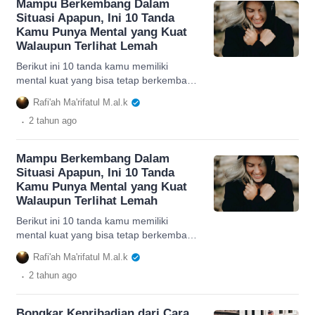
Mampu Berkembang Dalam
Situasi Apapun, Ini 10 Tanda
Kamu Punya Mental yang Kuat
Walaupun Terlihat Lemah
Berikut ini 10 tanda kamu memiliki
mental kuat yang bisa tetap berkembang
dalam situasi apapun. Salah satunya
Rafi'ah Ma'rifatul M.al.k
mampu mengendalikan emosi.
.
2 tahun
ago
Mampu Berkembang Dalam
Situasi Apapun, Ini 10 Tanda
Kamu Punya Mental yang Kuat
Walaupun Terlihat Lemah
Berikut ini 10 tanda kamu memiliki
mental kuat yang bisa tetap berkembang
dalam situasi apapun. Salah satunya
Rafi'ah Ma'rifatul M.al.k
mampu mengendalikan emosi.
.
2 tahun
ago
Bongkar Kepribadian dari Cara