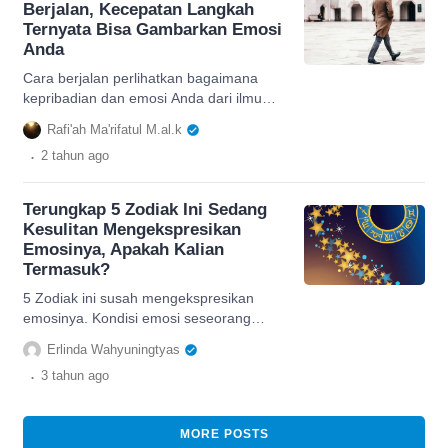
Berjalan, Kecepatan Langkah
Ternyata Bisa Gambarkan Emosi
Anda
Cara berjalan perlihatkan bagaimana
kepribadian dan emosi Anda dari ilmu
Psikologi. Apa saja ya? Yuk cari tahu di
Rafi'ah Ma'rifatul M.al.k
sini!
.
2 tahun
ago
Terungkap 5 Zodiak Ini Sedang
Kesulitan Mengekspresikan
Emosinya, Apakah Kalian
Termasuk?
5 Zodiak ini susah mengekspresikan
emosinya. Kondisi emosi seseorang
memang tidak tertentu, berikut ramalan
Erlinda Wahyuningtyas
emosional sesorang saat ini.
.
3 tahun
ago
MORE POSTS