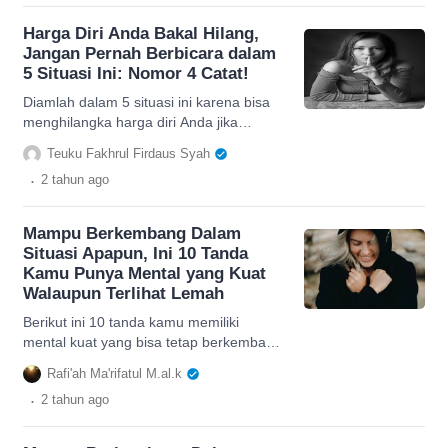
Harga Diri Anda Bakal Hilang,
Jangan Pernah Berbicara dalam
5 Situasi Ini: Nomor 4 Catat!
Diamlah dalam 5 situasi ini karena bisa
menghilangka harga diri Anda jika
memaksakan untuk mengungkapkan
Teuku Fakhrul Firdaus Syah
pendapat. Berikut selengkapnya.
.
2 tahun
ago
Mampu Berkembang Dalam
Situasi Apapun, Ini 10 Tanda
Kamu Punya Mental yang Kuat
Walaupun Terlihat Lemah
Berikut ini 10 tanda kamu memiliki
mental kuat yang bisa tetap berkembang
dalam situasi apapun. Salah satunya
Rafi'ah Ma'rifatul M.al.k
mampu mengendalikan emosi.
.
2 tahun
ago