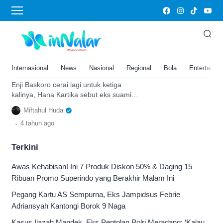
eks suami Ayu Ting Ting
Tiga Kali Cerai, Enji Baskoro
Eks Suami Ayu Ting Ting
Disebut Hobi Selingkuh dan Tak
Internasional
News
Nasional
Regional
Bola
Entertainm
Mampu Menafkahi oleh Hana
Enji Baskoro cerai lagi untuk ketiga
kalinya, Hana Kartika sebut eks suami
Ayu Ting Ting itu hobi selingkuh dan tak
Miftahul Huda
mampu berikan nafkah.
.
4 tahun
ago
Terkini
Awas Kehabisan! Ini 7 Produk Diskon 50% & Daging 15
Ribuan Promo Superindo yang Berakhir Malam Ini
Pegang Kartu AS Sempurna, Eks Jampidsus Febrie
Adriansyah Kantongi Borok 9 Naga
Kasus Ijazah Mandek, Eks Pentolan Polri Meradang: ‘Kalau