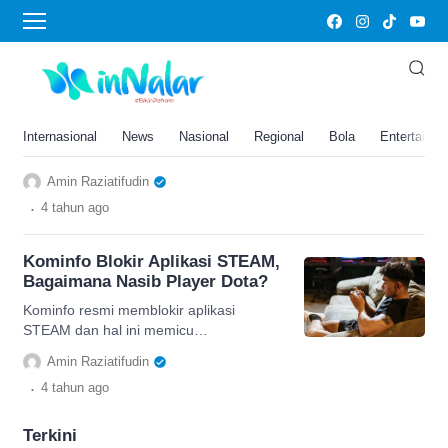
Dota
Kominfo Blokir Aplikasi STEAM,
Bagaimana Nasib Player Dota?
Kominfo resmi memblokir aplikasi
Internasional
News
Nasional
Regional
Bola
Entertainm
STEAM dan hal ini memicu
perbincangan hangat di media sosial
Amin Raziatifudin
terkait nasib player Dota kedepan.
.
4 tahun
ago
Kominfo Blokir Aplikasi STEAM,
Bagaimana Nasib Player Dota?
Kominfo resmi memblokir aplikasi
STEAM dan hal ini memicu
perbincangan hangat di media sosial
Amin Raziatifudin
terkait nasib player Dota kedepan.
.
4 tahun
ago
Terkini