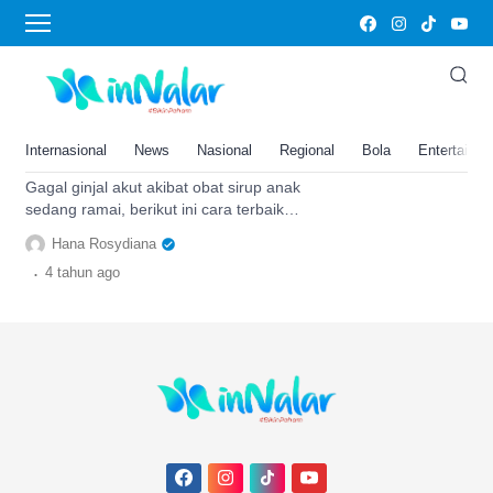
dosis obat pada anak
Dosis Obat Demam pada Anak
Agar Tidak Terkena Gagal Ginjal
Akut: Penting Ini Cara Terbaik
Internasional
News
Nasional
Regional
Bola
Entertainm
Tentukan Dosis
Gagal ginjal akut akibat obat sirup anak
sedang ramai, berikut ini cara terbaik
menentukan dosis obat agar tak terkena
Hana Rosydiana
penyakit itu.
.
4 tahun
ago