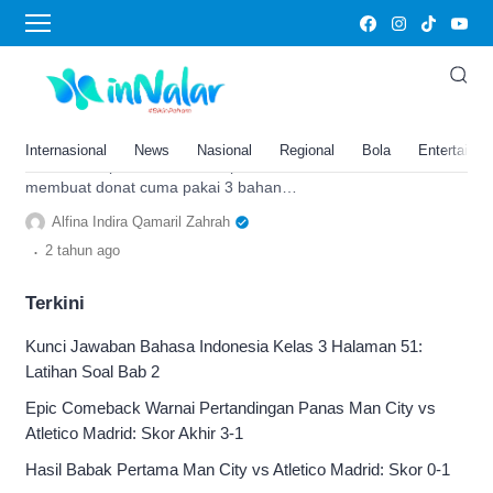
donat
Bikin Takjil Gak Mau Ribet? Ini
Dia Resep Donat Simpel Cuma
Pakai 3 Bahan, Tanpa Diuleni?
Internasional
News
Nasional
Regional
Bola
Entertainm
Berikut resep mudah dan simpel
membuat donat cuma pakai 3 bahan
yang cocok untuk sajian takjil pada saat
Alfina Indira Qamaril Zahrah
buka puasa. Tidak perlu diuleni?
.
2 tahun
ago
Terkini
Kunci Jawaban Bahasa Indonesia Kelas 3 Halaman 51:
Latihan Soal Bab 2
Epic Comeback Warnai Pertandingan Panas Man City vs
Atletico Madrid: Skor Akhir 3-1
Hasil Babak Pertama Man City vs Atletico Madrid: Skor 0-1