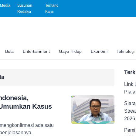
Media
Susunan
Tentang
Redaksi
Kami
Bola
Entertainment
Gaya Hidup
Ekonomi
Teknologi
Terk
ta
Link 
Pial
ndonesia,
Siara
 Umumkan Kasus
Strea
2026
mengkonfirmasi ada satu
Pemil
 penjelasannya.