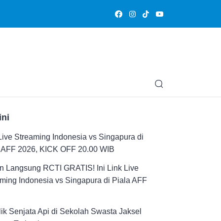
Olahraga
Hiburan
Muslimpedia
Edukasi
Opini & Ce
ini
Live Streaming Indonesia vs Singapura di
a AFF 2026, KICK OFF 20.00 WIB
n Langsung RCTI GRATIS! Ini Link Live
ming Indonesia vs Singapura di Piala AFF
ik Senjata Api di Sekolah Swasta Jaksel