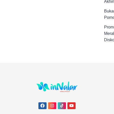
Akhir
Buka
Porno
Promo
Merah
Disk