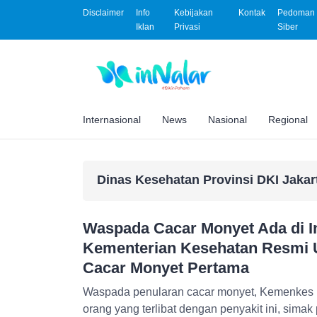
Disclaimer
Info
Kebijakan
Kontak
Pedoman 
Iklan
Privasi
Siber
Internasional
News
Nasional
Regional
Dinas Kesehatan Provinsi DKI Jakar
Waspada Cacar Monyet Ada di I
Kementerian Kesehatan Resmi
Cacar Monyet Pertama
Waspada penularan cacar monyet, Kemenkes 
orang yang terlibat dengan penyakit ini, simak