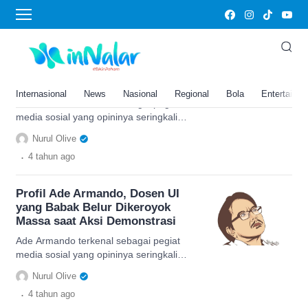
dikeroyok
Profil Ade Armando, Dosen UI
yang Babak Belur Dikeroyok
Massa saat Aksi Demonstrasi
Internasional
News
Nasional
Regional
Bola
Entertainm
Ade Armando terkenal sebagai pegiat
media sosial yang opininya seringkali
menyudutkan suatu kaum dan agama
Nurul Olive
tertentu.
.
4 tahun
ago
Profil Ade Armando, Dosen UI
yang Babak Belur Dikeroyok
Massa saat Aksi Demonstrasi
Ade Armando terkenal sebagai pegiat
media sosial yang opininya seringkali
menyudutkan suatu kaum dan agama
Nurul Olive
tertentu.
.
4 tahun
ago