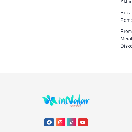
Akhir
Buka
Porno
Promo
Merah
Disk