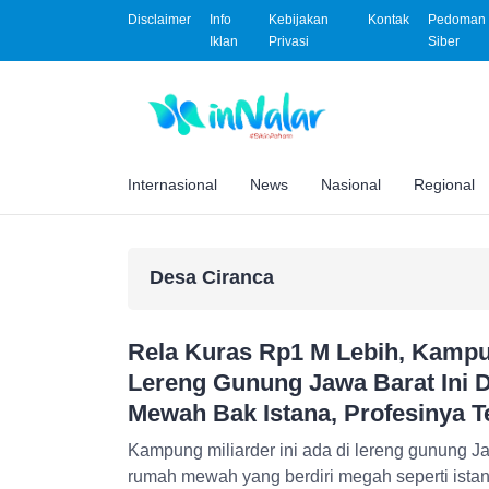
Disclaimer
Info
Kebijakan
Kontak
Pedoman 
Iklan
Privasi
Siber
Internasional
News
Nasional
Regional
Desa Ciranca
Rela Kuras Rp1 M Lebih, Kampun
Lereng Gunung Jawa Barat Ini D
Mewah Bak Istana, Profesinya 
Kampung miliarder ini ada di lereng gunung 
rumah mewah yang berdiri megah seperti istan