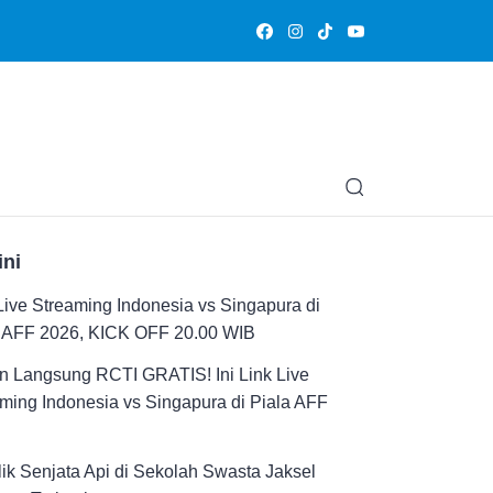
Olahraga
Hiburan
Muslimpedia
Edukasi
Opini & Ce
ini
Live Streaming Indonesia vs Singapura di
a AFF 2026, KICK OFF 20.00 WIB
n Langsung RCTI GRATIS! Ini Link Live
ming Indonesia vs Singapura di Piala AFF
ik Senjata Api di Sekolah Swasta Jaksel