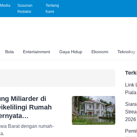
Media
Susunan
Tentang
Redaksi
Kami
Bola
Entertainment
Gaya Hidup
Ekonomi
Teknologi
Terk
Link 
Pial
g Miliarder di
Siara
ikelilingi Rumah
Strea
Ternyata…
2026
Jawa Barat dengan rumah-
Pemil
a.