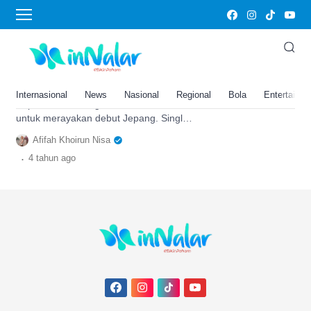
debut jepang
Kep1er Akan Merilis Album
Single Jepang Pertama Fly-Up
untuk Debut Jepang
Internasional
News
Nasional
Regional
Bola
Entertainm
Kep1er akan mengadakan showcase
untuk merayakan debut Jepang. Single
Jepang pertamanya bertajuk "Fly-Up".
Afifah Khoirun Nisa
.
4 tahun
ago