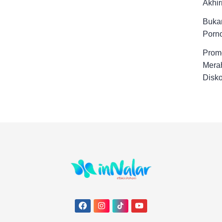
Akhir
Buka
Porno
Promo
Merah
Disk