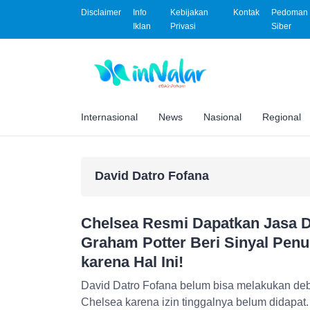
Disclaimer
Info
Kebijakan
Kontak
Pedoman 
Iklan
Privasi
Siber
Internasional
News
Nasional
Regional
David Datro Fofana
Chelsea Resmi Dapatkan Jasa D
Graham Potter Beri Sinyal Pen
karena Hal Ini!
David Datro Fofana belum bisa melakukan de
Chelsea karena izin tinggalnya belum didapat