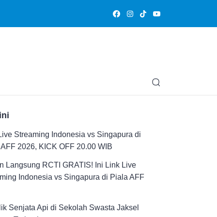
Olahraga
Hiburan
Muslimpedia
Edukasi
Opini & Ce
ini
Live Streaming Indonesia vs Singapura di
a AFF 2026, KICK OFF 20.00 WIB
n Langsung RCTI GRATIS! Ini Link Live
ming Indonesia vs Singapura di Piala AFF
ik Senjata Api di Sekolah Swasta Jaksel