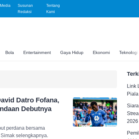
Media
Susunan
Tentang
Redaksi
Kami
Bola
Entertainment
Gaya Hidup
Ekonomi
Teknologi
Terk
Link 
Pial
avid Datro Fofana,
Siara
undaan Debutnya
Strea
2026
but perdana bersama
Pemil
. Simak selengkapnya.