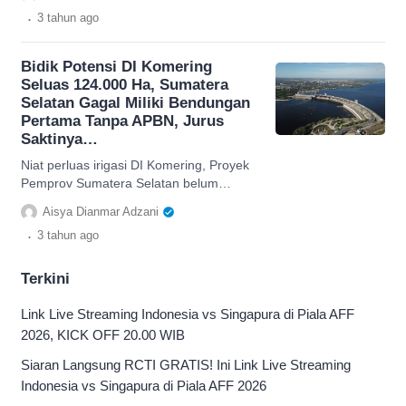
produksi beras nasional.
.
3 tahun
ago
Bidik Potensi DI Komering
Seluas 124.000 Ha, Sumatera
Selatan Gagal Miliki Bendungan
Pertama Tanpa APBN, Jurus
Saktinya…
Niat perluas irigasi DI Komering, Proyek
Pemprov Sumatera Selatan belum
berhasil bikin Bendungan Tiga Dihaji jadi
Aisya Dianmar Adzani
waduk pertama tanpa APBN.
.
3 tahun
ago
Terkini
Link Live Streaming Indonesia vs Singapura di Piala AFF
2026, KICK OFF 20.00 WIB
Siaran Langsung RCTI GRATIS! Ini Link Live Streaming
Indonesia vs Singapura di Piala AFF 2026