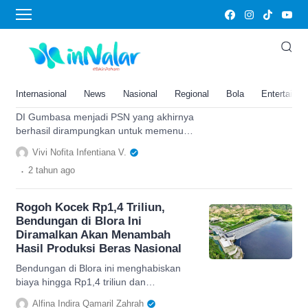
daerah irigasi
Telan Rp1,25 Triliun, Kabupaten
Sigi Akhirnya Punya Daerah
Irigasi Baru, Siap Aliri
Internasional
News
Nasional
Regional
Bola
Entertainm
Persawahan Seluas 8.180 ha
DI Gumbasa menjadi PSN yang akhirnya
berhasil dirampungkan untuk memenuhi
kebutuhan pengairan sawah Kabupaten
Vivi Nofita Infentiana V.
SIgi.
.
2 tahun
ago
Rogoh Kocek Rp1,4 Triliun,
Bendungan di Blora Ini
Diramalkan Akan Menambah
Hasil Produksi Beras Nasional
Bendungan di Blora ini menghabiskan
biaya hingga Rp1,4 triliun dan
diramalkan akan menambah hasil
Alfina Indira Qamaril Zahrah