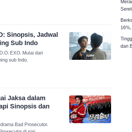
Merad
Seret
Berks
16%, 
: Sinopsis, Jadwal
Tingg
ing Sub Indo
dan 
D.O. EXO. Mulai dari
ming sub Indo.
gai Jaksa dalam
api Sinopsis dan
 drama Bad Prosecutor.
osecutor di sini.