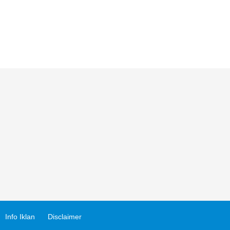
Info Iklan
Disclaimer