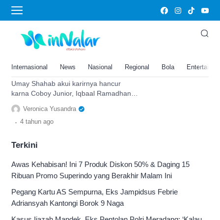
Coboy Junior
Umay Shahab Akui Karirnya
Hancur Karna Coboy Junior,
Iqbaal Ramadhan Hanya Senyum
Internasional
News
Nasional
Regional
Bola
Entertainm
Sambil Angkat Jempol
Umay Shahab akui karirnya hancur
karna Coboy Junior, Iqbaal Ramadhan
hanya senyum sambil angkat jempol
Veronica Yusandra
.
4 tahun
ago
Terkini
Awas Kehabisan! Ini 7 Produk Diskon 50% & Daging 15
Ribuan Promo Superindo yang Berakhir Malam Ini
Pegang Kartu AS Sempurna, Eks Jampidsus Febrie
Adriansyah Kantongi Borok 9 Naga
Kasus Ijazah Mandek, Eks Pentolan Polri Meradang: ‘Kalau