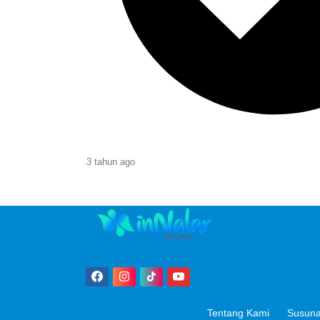
.
3 tahun
ago
Tentang Kami
Susuna