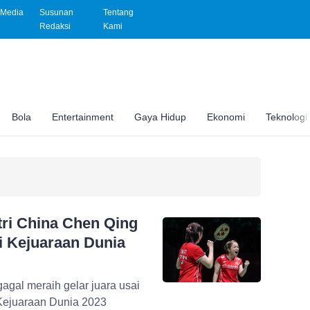
Media
Susunan
Tentang
Redaksi
Kami
Bola
Entertainment
Gaya Hidup
Ekonomi
Teknologi
tri China Chen Qing
i Kejuaraan Dunia
agal meraih gelar juara usai
 Kejuaraan Dunia 2023