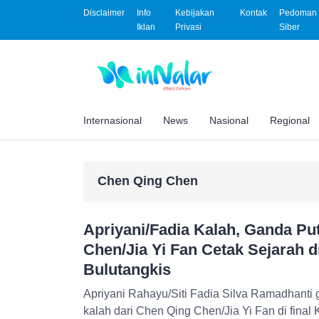
Disclaimer
Info
Kebijakan
Kontak
Pedoman 
Iklan
Privasi
Siber
Internasional
News
Nasional
Regional
Chen Qing Chen
Apriyani/Fadia Kalah, Ganda Pu
Chen/Jia Yi Fan Cetak Sejarah d
Bulutangkis
Apriyani Rahayu/Siti Fadia Silva Ramadhanti g
kalah dari Chen Qing Chen/Jia Yi Fan di final