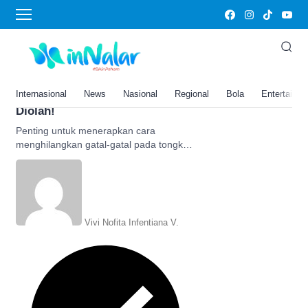
cara mengatasi gatal
Jangan Buru-buru Dimasak,
Begini Trik Hilangkan Penyabab
Gatal-gatal pada Ikan Tongkol,
Internasional
News
Nasional
Regional
Bola
Entertainm
Buang Bagian Ini Sebelum
Diolah!
Penting untuk menerapkan cara
menghilangkan gatal-gatal pada tongkol
sebelum memasaknya karena ada
bagian khusus yang perlu dibuang.
Vivi Nofita Infentiana V.