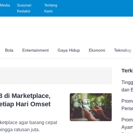
Media
Susunan
Tentang
Redaksi
Kami
Bola
Entertainment
Gaya Hidup
Ekonomi
Teknologi
Terk
Tingg
dan 
 di Marketplace,
Promo
tiap Hari Omset
Pers
Promo
arketplace agar barang cepat
Ayam
ingga ratusan juta.