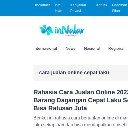
Disclaimer
Info
Kebijakan
Kontak
Pedoman 
Iklan
Privasi
Siber
Internasional
News
Nasional
Regional
cara jualan online cepat laku
Rahasia Cara Jualan Online 2023
Barang Dagangan Cepat Laku Se
Bisa Ratusan Juta
Berikut ini rahasia cara berjualan online di m
laku setiap hari dan bisa mendapatkan omset h