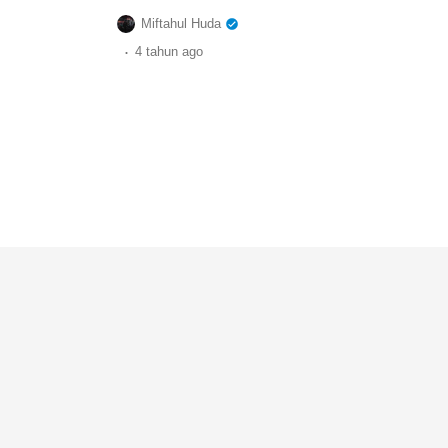
Miftahul Huda
.
4 tahun
ago