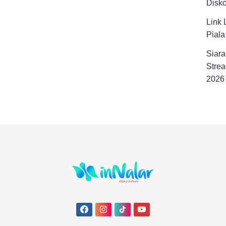
Disk
Link 
Pial
Siara
Strea
2026