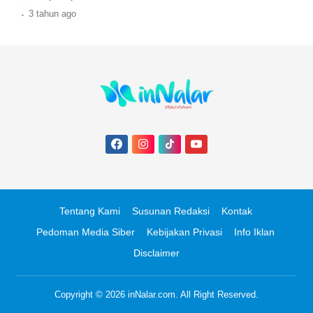
cari tahu ceritanya di sini.
.
3 tahun
ago
Tentang Kami
Susunan Redaksi
Kontak
Pedoman Media Siber
Kebijakan Privasi
Info Iklan
Disclaimer
Copyright © 2026
inNalar.com
. All Right Reserved.