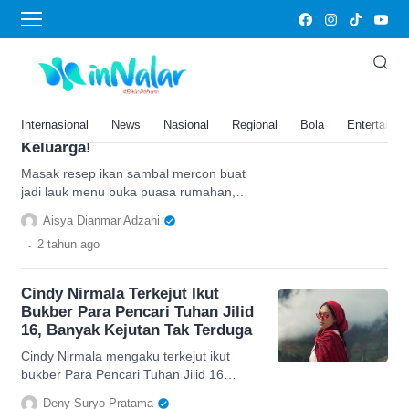
Bukber
Resep Ikan Sambal Mercon,
Menu Buka Puasa Rumahan
Dengan Sensasi Rasa Pedas
Internasional
News
Nasional
Regional
Bola
Entertainm
Nampol, Cocok Untuk Bukber
Keluarga!
Masak resep ikan sambal mercon buat
jadi lauk menu buka puasa rumahan,
cocok buat jadi santapan bukber
Aisya Dianmar Adzani
keluarga yang murah meriah.
.
2 tahun
ago
Cindy Nirmala Terkejut Ikut
Bukber Para Pencari Tuhan Jilid
16, Banyak Kejutan Tak Terduga
Cindy Nirmala mengaku terkejut ikut
bukber Para Pencari Tuhan Jilid 16
karena banyak kejutan yang dihadirkan,
Deny Suryo Pratama