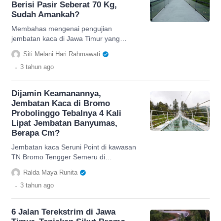
Berisi Pasir Seberat 70 Kg,
Sudah Amankah?
Membahas mengenai pengujian
jembatan kaca di Jawa Timur yang
menggunakan karung berisikan pasir,
Siti Melani Hari Rahmawati
begini penjelasan lengkapnya.
.
3 tahun
ago
Dijamin Keamanannya,
Jembatan Kaca di Bromo
Probolinggo Tebalnya 4 Kali
Lipat Jembatan Banyumas,
Berapa Cm?
Jembatan kaca Seruni Point di kawasan
TN Bromo Tengger Semeru di
Probolinggo, Jawa Timur memiliki
Ralda Maya Runita
ketebalan sekitar 5 cm.
.
3 tahun
ago
6 Jalan Terekstrim di Jawa