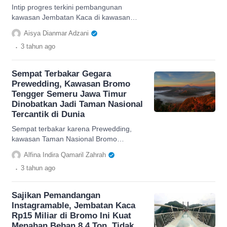
Intip progres terkini pembangunan
kawasan Jembatan Kaca di kawasan
wisata strategis yang ada di Probolinggo,
Aisya Dianmar Adzani
Jawa Timur.
.
3 tahun
ago
Sempat Terbakar Gegara
Prewedding, Kawasan Bromo
Tengger Semeru Jawa Timur
Dinobatkan Jadi Taman Nasional
Tercantik di Dunia
Sempat terbakar karena Prewedding,
kawasan Taman Nasional Bromo
Tengger Semeru dinobatkan jadi Taman
Alfina Indira Qamaril Zahrah
Nasional Tercantik di Dunia.
.
3 tahun
ago
Sajikan Pemandangan
Instagramable, Jembatan Kaca
Rp15 Miliar di Bromo Ini Kuat
Menahan Beban 8.4 Ton, Tidak