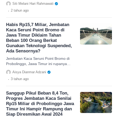
wajib buat dimasukin ke dalam daftar
Siti Melani Hari Rahmawati
wisata libur lebaran 2024
.
2 tahun
ago
Habis Rp15,7 Miliar, Jembatan
Kaca Seruni Point Bromo di
Jawa Timur Diklaim Tahan
Beban 100 Orang Berkat
Gunakan Teknologi Suspended,
Ada Sensornya?
Jembatan Kaca Seruni Point Bromo di
Probolinggo, Jawa Timur ini rupanya
andalkan metode teknologi suspended,
Aisya Dianmar Adzani
ternyata ini kecanggihannya.
.
3 tahun
ago
Sanggup Pikul Beban 8,4 Ton,
Progres Jembatan Kaca Senilai
Rp15 Miliar di Probolinggo Jawa
Timur Ini Hampir Rampung dan
Siap Diresmikan Awal 2024