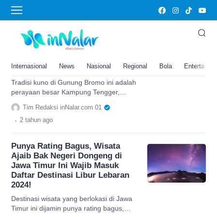
Bromo
Ada Kekuatan Sakral di
Kampung Tengger, Tradisi Kuno
di Gunung Bromo Ini Pancarkan
Internasional
News
Nasional
Regional
Bola
Entertainm
Aura Mistis
Tradisi kuno di Gunung Bromo ini adalah
perayaan besar Kampung Tengger,
suasananya bakal bikin orang yang
Tim Redaksi inNalar.com 01
melihatnya tenang tapi merinding.
.
2 tahun
ago
Punya Rating Bagus, Wisata
Ajaib Bak Negeri Dongeng di
Jawa Timur Ini Wajib Masuk
Daftar Destinasi Libur Lebaran
2024!
Destinasi wisata yang berlokasi di Jawa
Timur ini dijamin punya rating bagus,