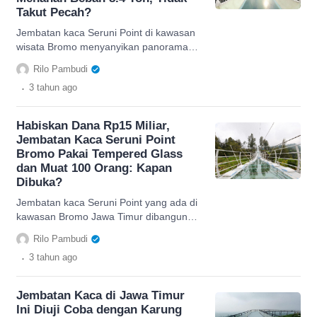
Takut Pecah?
Jembatan kaca Seruni Point di kawasan
wisata Bromo menyanyikan panorama
eksotis dan diklaim sangat kokoh mampu
Rilo Pambudi
menahan hingga 8,4 ton.
.
3 tahun
ago
Habiskan Dana Rp15 Miliar,
Jembatan Kaca Seruni Point
Bromo Pakai Tempered Glass
dan Muat 100 Orang: Kapan
Dibuka?
Jembatan kaca Seruni Point yang ada di
kawasan Bromo Jawa Timur dibangun
dengan dana Rp15 miliar dan diklaim
Rilo Pambudi
mampu menahan beban 100 orang.
.
3 tahun
ago
Jembatan Kaca di Jawa Timur
Ini Diuji Coba dengan Karung