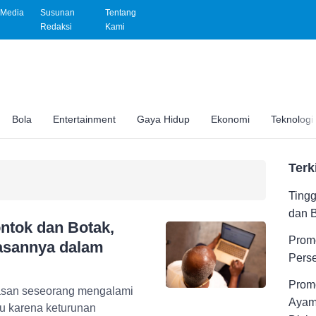
Media
Susunan
Tentang
Redaksi
Kami
Bola
Entertainment
Gaya Hidup
Ekonomi
Teknologi
Terk
Tingg
dan 
ntok dan Botak,
Promo
lasannya dalam
Pers
Promo
alasan seseorang mengalami
Ayam
au karena keturunan