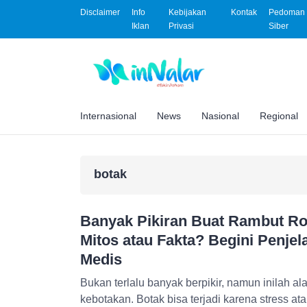
Disclaimer
Info
Kebijakan
Kontak
Pedoman 
Iklan
Privasi
Siber
Internasional
News
Nasional
Regional
botak
Banyak Pikiran Buat Rambut Ro
Mitos atau Fakta? Begini Penje
Medis
Bukan terlalu banyak berpikir, namun inilah 
kebotakan. Botak bisa terjadi karena stress at