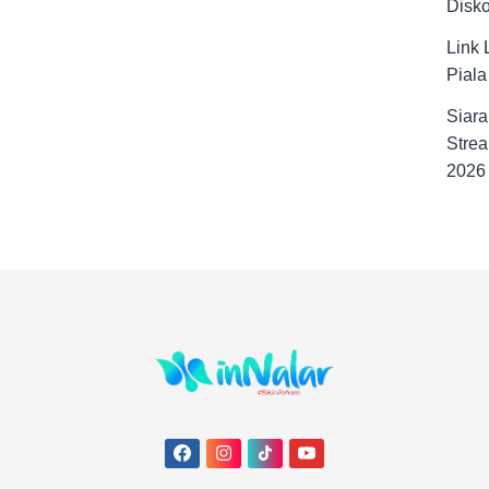
Disk
Link 
Pial
Siara
Strea
2026