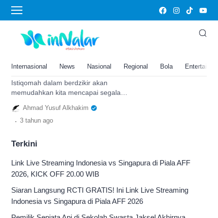
berdzikir
Hidup Kamu Merasa Susah, Gus
Iqdam Sebut Istiqomah Baca Ini
Paten Dekengan Pusat Hidupmu
Internasional
News
Nasional
Regional
Bola
Entertainm
Akan Terus Bahagia
Istiqomah dalam berdzikir akan
memudahkan kita mencapai segala
sesuatu yang kita inginkan kata Gus
Ahmad Yusuf Alkhakim
Iqdam.
.
3 tahun
ago
Terkini
Link Live Streaming Indonesia vs Singapura di Piala AFF
2026, KICK OFF 20.00 WIB
Siaran Langsung RCTI GRATIS! Ini Link Live Streaming
Indonesia vs Singapura di Piala AFF 2026
Pemilik Senjata Api di Sekolah Swasta Jaksel Akhirnya