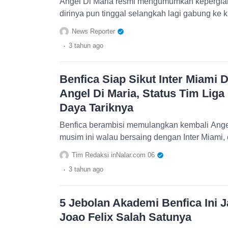
Angel Di Maria resmi mengumumkan kepergiann
dirinya pun tinggal selangkah lagi gabung ke k
News Reporter
.
3 tahun
ago
Benfica Siap Sikut Inter Miami
Angel Di Maria, Status Tim Lig
Daya Tariknya
Benfica berambisi memulangkan kembali Angel 
musim ini walau bersaing dengan Inter Miami, 
Tim Redaksi inNalar.com 06
.
3 tahun
ago
5 Jebolan Akademi Benfica Ini 
Joao Felix Salah Satunya