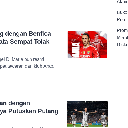
Akhir
Buka
Porno
Promo
g dengan Benfica
Merah
yata Sempat Tolak
Disk
el Di Maria pun resmi
at tawaran dari klub Arab.
an dengan
nya Putuskan Pulang