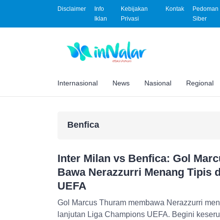
Disclaimer
Info
Kebijakan
Kontak
Pedoman 
Iklan
Privasi
Siber
Internasional
News
Nasional
Regional
Benfica
Inter Milan vs Benfica: Gol M
Bawa Nerazzurri Menang Tipis 
UEFA
Gol Marcus Thuram membawa Nerazzurri menan
lanjutan Liga Champions UEFA. Begini keseru