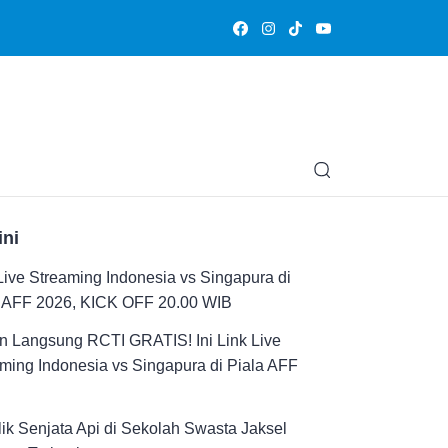
Olahraga
Hiburan
Muslimpedia
Edukasi
Opini & Ce
ini
Live Streaming Indonesia vs Singapura di
a AFF 2026, KICK OFF 20.00 WIB
n Langsung RCTI GRATIS! Ini Link Live
ming Indonesia vs Singapura di Piala AFF
ik Senjata Api di Sekolah Swasta Jaksel