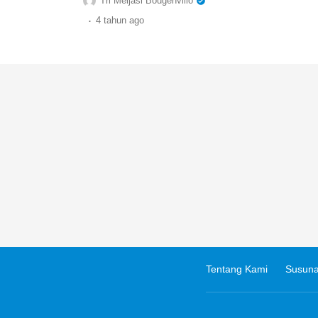
Tri Meljasi Bougenvillo
.
4 tahun
ago
Tentang Kami
Susuna