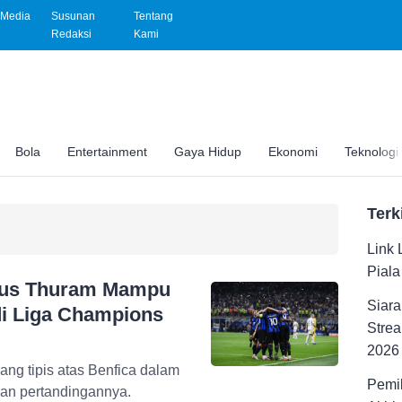
Media
Susunan
Tentang
Redaksi
Kami
Bola
Entertainment
Gaya Hidup
Ekonomi
Teknologi
Terk
Link 
Pial
arcus Thuram Mampu
Siara
di Liga Champions
Strea
2026
g tipis atas Benfica dalam
Pemil
an pertandingannya.