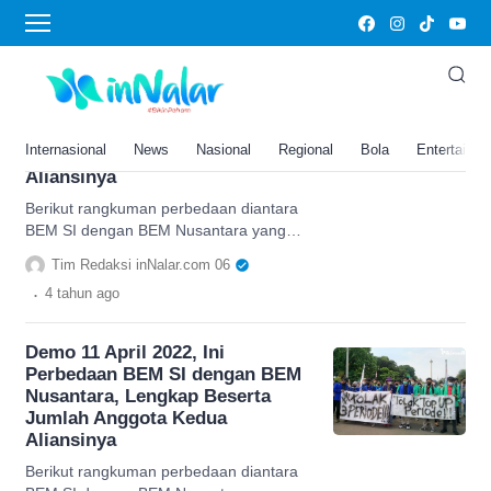
bem nusantara
Demo 11 April 2022, Ini
Perbedaan BEM SI dengan BEM
Nusantara, Lengkap Beserta
Internasional
News
Nasional
Regional
Bola
Entertainm
Jumlah Anggota Kedua
Aliansinya
Berikut rangkuman perbedaan diantara
BEM SI dengan BEM Nusantara yang
merupakan aliansi mahasiswa Indonesia
Tim Redaksi inNalar.com 06
inilah yang membedakannya
.
4 tahun
ago
Demo 11 April 2022, Ini
Perbedaan BEM SI dengan BEM
Nusantara, Lengkap Beserta
Jumlah Anggota Kedua
Aliansinya
Berikut rangkuman perbedaan diantara