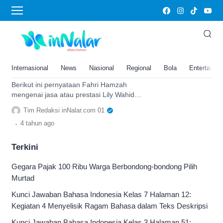
bank century
Lily Wahid Meninggal Dunia,
Fahri Hamzah: Waktu di DPR RI
Aktif Mendukung Hak Angket
Internasional
News
Nasional
Regional
Bola
Entertainm
Kasus Bank Century
Berikut ini pernyataan Fahri Hamzah
mengenai jasa atau prestasi Lily Wahid
semasa menjadi anggota DPR RI, salah
Tim Redaksi inNalar.com 01
satunya soal bank century.
.
4 tahun
ago
Terkini
Gegara Pajak 100 Ribu Warga Berbondong-bondong Pilih
Murtad
Kunci Jawaban Bahasa Indonesia Kelas 7 Halaman 12:
Kegiatan 4 Menyelisik Ragam Bahasa dalam Teks Deskripsi
Kunci Jawaban Bahasa Indonesia Kelas 3 Halaman 51: