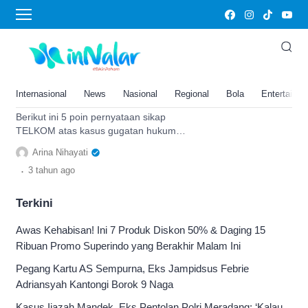
Bakhtiar Rosyidi
Soal Gugatan Bakhtiar Rosyidi,
Telkom Duga Sebagai
Pengalihan Kasus Korupsi
Internasional
News
Nasional
Regional
Bola
Entertainm
Rp354 Miliar
Berikut ini 5 poin pernyataan sikap
TELKOM atas kasus gugatan hukum
terduga tersangka korupsi Bakhtiar
Arina Nihayati
Rosyidi ke Menteri BUMN.
.
3 tahun
ago
Terkini
Awas Kehabisan! Ini 7 Produk Diskon 50% & Daging 15
Ribuan Promo Superindo yang Berakhir Malam Ini
Pegang Kartu AS Sempurna, Eks Jampidsus Febrie
Adriansyah Kantongi Borok 9 Naga
Kasus Ijazah Mandek, Eks Pentolan Polri Meradang: ‘Kalau