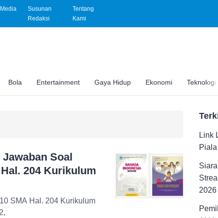
Media
Susunan
Tentang
Redaksi
Kami
Bola
Entertainment
Gaya Hidup
Ekonomi
Teknologi
Terk
Link 
Pial
i Jawaban Soal
Siara
Hal. 204 Kurikulum
Strea
2026
10 SMA Hal. 204 Kurikulum
Pemil
2,