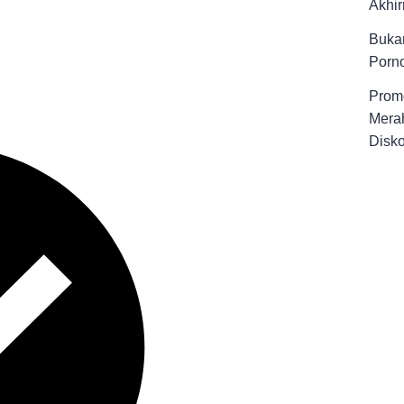
Akhir
Buka
Porno
Promo
Merah
Disk