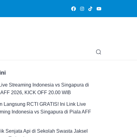
Olahraga
Hiburan
Muslimpedia
Edukasi
Opini & Ce
ini
Live Streaming Indonesia vs Singapura di
a AFF 2026, KICK OFF 20.00 WIB
n Langsung RCTI GRATIS! Ini Link Live
ming Indonesia vs Singapura di Piala AFF
ik Senjata Api di Sekolah Swasta Jaksel