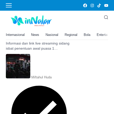
awal puasa Ramadhan 2022
Hasil Sidang Isbat Penentuan
Awal Puasa 1 Ramadhan 1443 H,
Live di TVRI, Jumat 1 April 2022
Internasional
News
Nasional
Regional
Bola
Entertainm
Pukul 17.00 WIB
Informasi dan link live streaming sidang
isbat penentuan awal puasa 1
Ramadhan 1443 H/2020 M, bisa
diperoleh dalam artikel ini.
Miftahul Huda