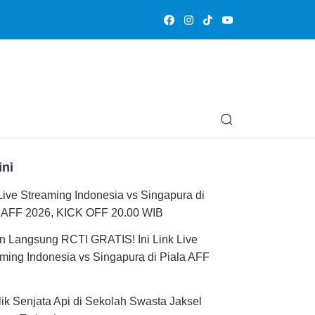
Olahraga
Hiburan
Muslimpedia
Edukasi
Opini & Ce
ini
Live Streaming Indonesia vs Singapura di
a AFF 2026, KICK OFF 20.00 WIB
n Langsung RCTI GRATIS! Ini Link Live
ming Indonesia vs Singapura di Piala AFF
ik Senjata Api di Sekolah Swasta Jaksel