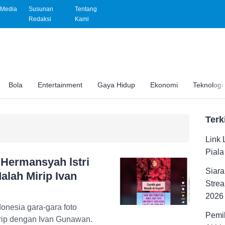
Media
Susunan
Tentang
Redaksi
Kami
Bola
Entertainment
Gaya Hidup
Ekonomi
Teknologi
Terk
Link 
Pial
 Hermansyah lstri
Siara
Malah Mirip Ivan
Strea
2026
donesia gara-gara foto
Pemil
irip dengan Ivan Gunawan.