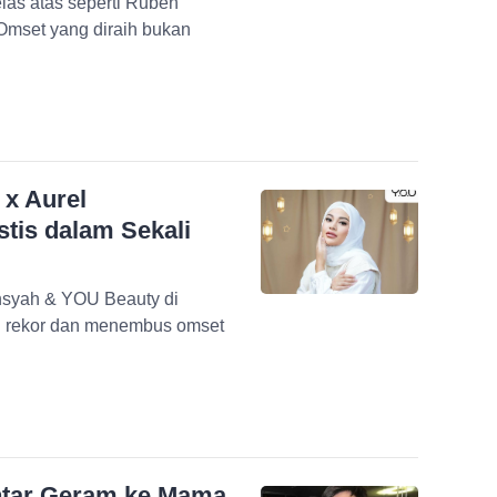
las atas seperti Ruben
mset yang diraih bukan
 x Aurel
tis dalam Sekali
nsyah & YOU Beauty di
n rekor dan menembus omset
intar Geram ke Mama