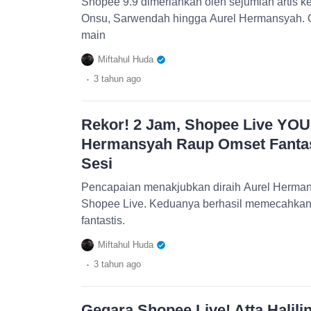
Shopee 9.9 dimeriahkan oleh sejumlah artis ke
Onsu, Sarwendah hingga Aurel Hermansyah. O
main
Miftahul Huda
.
3 tahun
ago
Rekor! 2 Jam, Shopee Live YOU
Hermansyah Raup Omset Fantas
Sesi
Pencapaian menakjubkan diraih Aurel Herma
Shopee Live. Keduanya berhasil memecahka
fantastis.
Miftahul Huda
.
3 tahun
ago
Gegara Shopee Live! Atta Halil