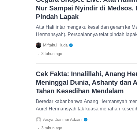
Nur Sampai Nyindir di Medsos, 
Pindah Lapak
Atta Halilintar mengaku kesal dan geram ke M
Hermansyah). Persoalannya telat pindah lapa
Miftahul Huda
.
3 tahun
ago
Cek Fakta: Innalillahi, Anang 
Meninggal Dunia, Ashanty dan A
Tahan Kesedihan Mendalam
Beredar kabar bahwa Anang Hermansyah meni
Aurel Hermansyah tak kuasa menahan kesedihan
Aisya Dianmar Adzani
.
3 tahun
ago