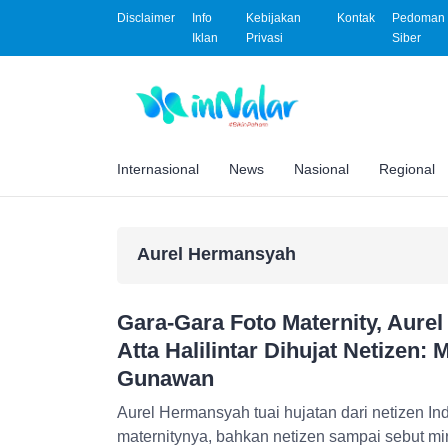
Disclaimer
Info
Kebijakan
Kontak
Pedoman 
Iklan
Privasi
Siber
Internasional
News
Nasional
Regional
Aurel Hermansyah
Gara-Gara Foto Maternity, Aurel
Atta Halilintar Dihujat Netizen: 
Gunawan
Aurel Hermansyah tuai hujatan dari netizen In
maternitynya, bahkan netizen sampai sebut m