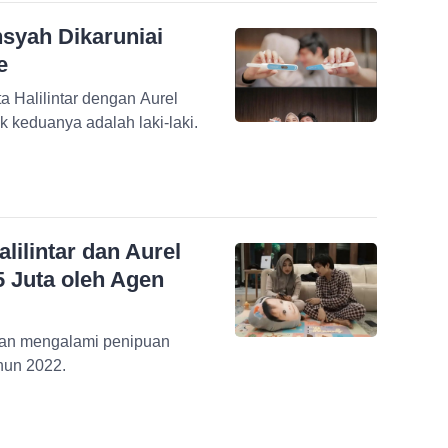
nsyah Dikaruniai
e
a Halilintar dengan Aurel
Hermansyah. Aurel Hermansyah berharap anak keduanya adalah laki-laki.
alilintar dan Aurel
 Juta oleh Agen
rkan mengalami penipuan
hun 2022.