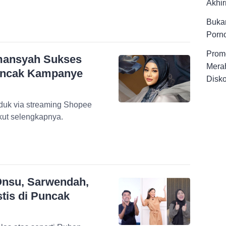
Akhir
Buka
Porno
Promo
rmansyah Sukses
Merah
Puncak Kampanye
Disk
duk via streaming Shopee
kut selengkapnya.
Onsu, Sarwendah,
tis di Puncak