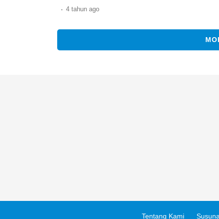
.
4 tahun
ago
MO
Tentang Kami
Susuna