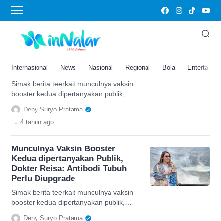
antibodi
Munculnya Vaksin Booster
Kedua dipertanyakan Publik,
Dokter Reisa: Antibodi Tubuh
Internasional
News
Nasional
Regional
Bola
Entertainm
Perlu Diupgrade
Simak berita teerkait munculnya vaksin
booster kedua dipertanyakan publik,
Dokter Reisa unkap antibodi tubuh perlu
Deny Suryo Pratama
di upgrade, cek di sini.
.
4 tahun
ago
Munculnya Vaksin Booster
Kedua dipertanyakan Publik,
Dokter Reisa: Antibodi Tubuh
Perlu Diupgrade
Simak berita teerkait munculnya vaksin
booster kedua dipertanyakan publik,
Dokter Reisa unkap antibodi tubuh perlu
Deny Suryo Pratama