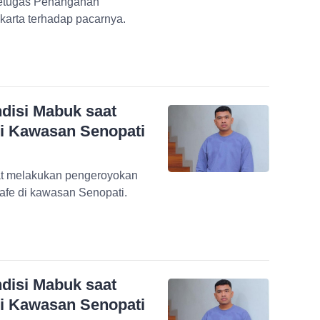
Petugas Penanganan
arta terhadap pacarnya.
disi Mabuk saat
 di Kawasan Senopati
aat melakukan pengeroyokan
Kafe di kawasan Senopati.
disi Mabuk saat
 di Kawasan Senopati