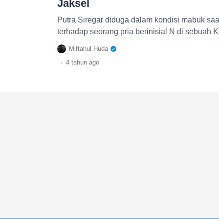
Jaksel
Putra Siregar diduga dalam kondisi mabuk s
terhadap seorang pria berinisial N di sebuah 
Miftahul Huda
.
4 tahun
ago