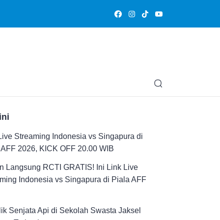
Olahraga
Hiburan
Muslimpedia
Edukasi
Opini & Ce
ini
Live Streaming Indonesia vs Singapura di
a AFF 2026, KICK OFF 20.00 WIB
n Langsung RCTI GRATIS! Ini Link Live
ming Indonesia vs Singapura di Piala AFF
ik Senjata Api di Sekolah Swasta Jaksel