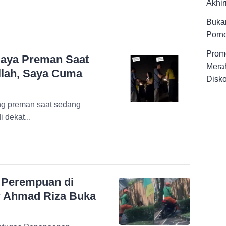
Akhir
Buka
Porno
Promo
iaya Preman Saat
Merah
llah, Saya Cuma
Disk
ng preman saat sedang
 dekat...
 Perempuan di
ur Ahmad Riza Buka