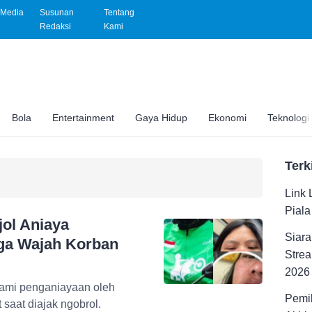
Media
Susunan
Tentang
Redaksi
Kami
Bola
Entertainment
Gaya Hidup
Ekonomi
Teknologi
Terk
Link 
Pial
jol Aniaya
Siara
ga Wajah Korban
Strea
2026
alami penganiayaan oleh
Pemil
 saat diajak ngobrol.