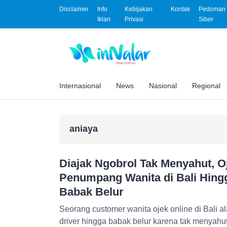
Disclaimer
Info
Kebijakan
Kontak
Pedoman 
Iklan
Privasi
Siber
Internasional
News
Nasional
Regional
aniaya
Diajak Ngobrol Tak Menyahut, O
Penumpang Wanita di Bali Hing
Babak Belur
Seorang customer wanita ojek online di Bali 
driver hingga babak belur karena tak menyahut