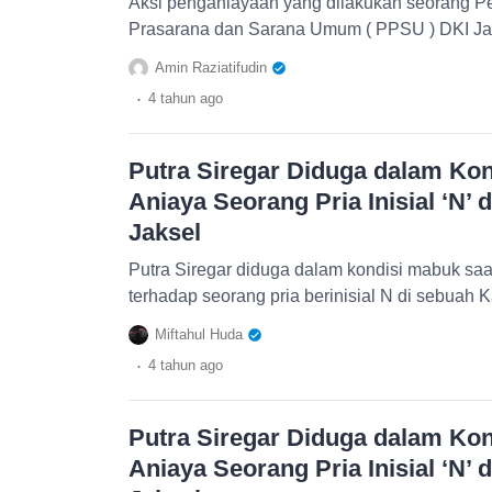
Aksi penganiayaan yang dilakukan seorang 
Prasarana dan Sarana Umum ( PPSU ) DKI Jak
Amin Raziatifudin
.
4 tahun
ago
Putra Siregar Diduga dalam Kon
Aniaya Seorang Pria Inisial ‘N’
Jaksel
Putra Siregar diduga dalam kondisi mabuk s
terhadap seorang pria berinisial N di sebuah 
Miftahul Huda
.
4 tahun
ago
Putra Siregar Diduga dalam Kon
Aniaya Seorang Pria Inisial ‘N’