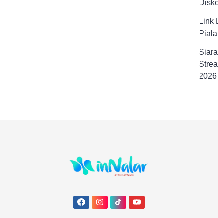
Disk
Link 
Pial
Siara
Strea
2026