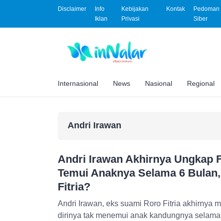
Disclaimer
Info
Kebijakan
Kontak
Pedoman 
Iklan
Privasi
Siber
Internasional
News
Nasional
Regional
Andri Irawan
Andri Irawan Akhirnya Ungkap F
Temui Anaknya Selama 6 Bulan,
Fitria?
Andri Irawan, eks suami Roro Fitria akhirnya 
dirinya tak menemui anak kandungnya selama 6