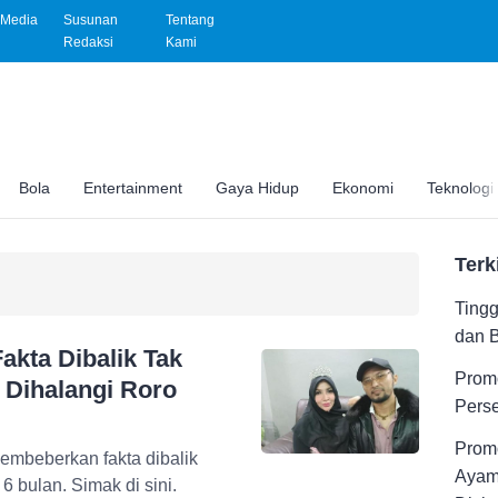
Media
Susunan
Tentang
Redaksi
Kami
Bola
Entertainment
Gaya Hidup
Ekonomi
Teknologi
Terk
Tingg
dan 
akta Dibalik Tak
Promo
 Dihalangi Roro
Pers
Promo
membeberkan fakta dibalik
Ayam
 bulan. Simak di sini.