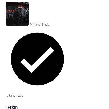
Christian dengan wanita yang diduga
Andi Annisa. Berikut selengkapnya.
Miftahul Huda
.
3 tahun
ago
Terkini