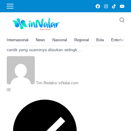
Andi Annisa
Profil Dahlia Poland, Artis
Cantik Yang Suaminya Diisukan
Selingkuh Dengan Andi Annisa
Internasional
News
Nasional
Regional
Bola
Entertainm
Berikut ini profil Dahlia Poland, artis
cantik yang suaminya diisukan selingkuh
dengan Andi Annisa. Simak
selengkapnya di sini.
Tim Redaksi inNalar.com
05