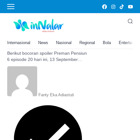
anak buah
Bocoran Spoiler Preman
Pensiun 6 Episode 20 Hari Ini, 13
September 2022: Taslim Jadi
Internasional
News
Nasional
Regional
Bola
Entertainm
Incaran Anak Buah Remon
Berikut bocoran spoiler Preman Pensiun
6 episode 20 hari ini, 13 September
2022, Taslim jadi incaran anak buah
Remon.
Fanty Eka Adiastuti