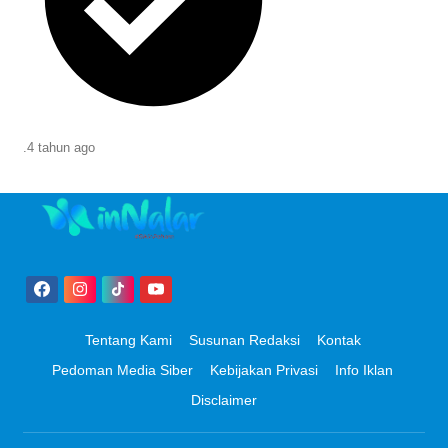
.
4 tahun
ago
Tentang Kami
Susunan Redaksi
Kontak
Pedoman Media Siber
Kebijakan Privasi
Info Iklan
Disclaimer