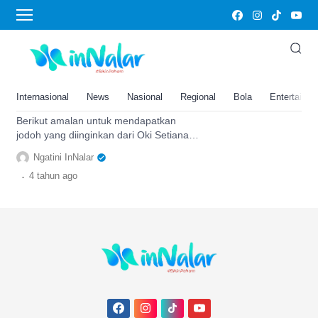
amalan untuk mendapatkan jodoh
Amalan untuk Mendapatkan
Jodoh yang Diinginkan dari Oki
Setiana Dewi, Cukup Lakukan
Internasional
News
Nasional
Regional
Bola
Entertainm
Dua Hal Ini
Berikut amalan untuk mendapatkan
jodoh yang diinginkan dari Oki Setiana
Dewi, cukup istiqomah membaca bacaan
Ngatini InNalar
ini. Simak selengkapnya
.
4 tahun
ago