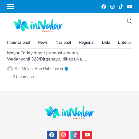
Ajudan Prabowo Subainto
Dapat Promosi Jabatan
Wadanyonif 328/Dirgahayu,
Mayor Teddy Tak Akan Lagi Jadi
Internasional
News
Nasional
Regional
Bola
Entertainm
Ajudan Prabowo Subianto
Mayor Teddy dapat promosi jabatan,
Wadanyonif 328/Dirgahayu, dikabarkan
tak akan lagi menjadi ajudan dari
Siti Melani Hari Rahmawati
Prabowo Subianto.
.
2 tahun
ago