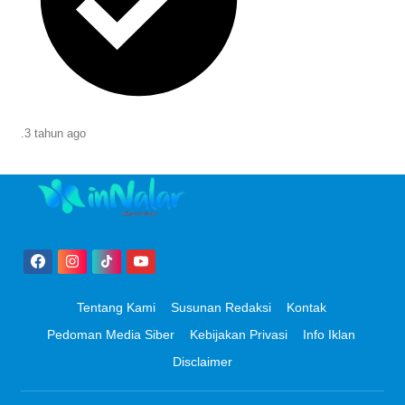
.
3 tahun
ago
Tentang Kami
Susunan Redaksi
Kontak
Pedoman Media Siber
Kebijakan Privasi
Info Iklan
Disclaimer