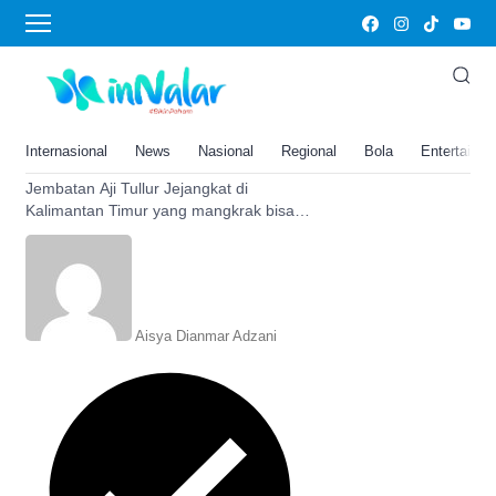
Aji Tullur Jejangkat
Mangkrak 16 Tahun, Proyek
Jembatan di Kalimantan Timur
Senilai Rp352 Miliar Ini Bakal
Internasional
News
Nasional
Regional
Bola
Entertainm
Lanjut Asalkan…
Jembatan Aji Tullur Jejangkat di
Kalimantan Timur yang mangkrak bisa
direalisasikan asalkan penuhi tahapan
ini, simak selengkapnya di sini.
Aisya Dianmar Adzani