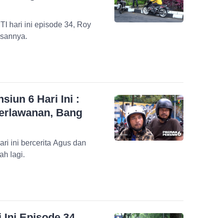
I hari ini episode 34, Roy
asannya.
iun 6 Hari Ini :
erlawanan, Bang
ari ini bercerita Agus dan
h lagi.
Ini Episode 34,