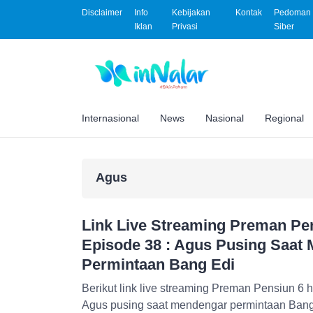
Disclaimer
Info
Kebijakan
Kontak
Pedoman 
Iklan
Privasi
Siber
Internasional
News
Nasional
Regional
Agus
Link Live Streaming Preman Pen
Episode 38 : Agus Pusing Saat
Permintaan Bang Edi
Berikut link live streaming Preman Pensiun 6 ha
Agus pusing saat mendengar permintaan Bang