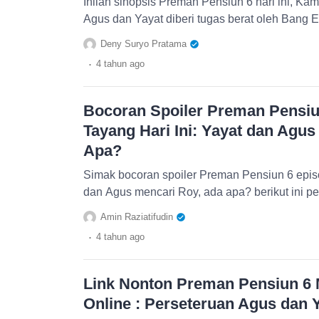
Inilah sinopsis Preman Pensiun 6 hari ini, Ka
Agus dan Yayat diberi tugas berat oleh Bang Edi
Deny Suryo Pratama
.
4 tahun
ago
Bocoran Spoiler Preman Pensiu
Tayang Hari Ini: Yayat dan Agus
Apa?
Simak bocoran spoiler Preman Pensiun 6 episo
dan Agus mencari Roy, ada apa? berikut ini p
Amin Raziatifudin
.
4 tahun
ago
Link Nonton Preman Pensiun 6 M
Online : Perseteruan Agus dan Y