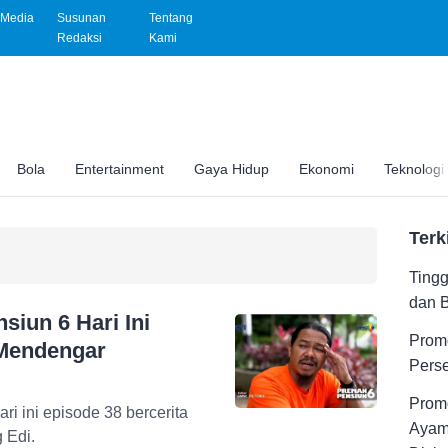
Media
Susunan
Tentang
Redaksi
Kami
Bola
Entertainment
Gaya Hidup
Ekonomi
Teknologi
Terk
Tingg
dan 
siun 6 Hari Ini
Promo
 Mendengar
Pers
Promo
ri ini episode 38 bercerita
Ayam
 Edi.