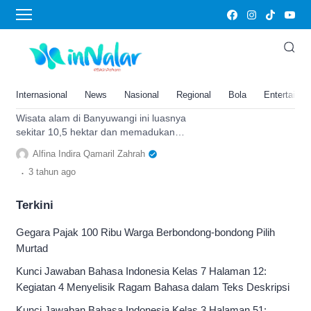
Agrowisata Tamansuruh
Wisata Alam di Banyuwangi,
Jawa Timur Seluas 10,5 Ha Ini
Padukan Budaya Osing dan
Internasional
News
Nasional
Regional
Bola
Entertainm
Teknologi, Pernah Kesini?
Wisata alam di Banyuwangi ini luasnya
sekitar 10,5 hektar dan memadukan
budaya osing serta teknologi, Ada yang
Alfina Indira Qamaril Zahrah
pernah kesini?
.
3 tahun
ago
Terkini
Gegara Pajak 100 Ribu Warga Berbondong-bondong Pilih
Murtad
Kunci Jawaban Bahasa Indonesia Kelas 7 Halaman 12:
Kegiatan 4 Menyelisik Ragam Bahasa dalam Teks Deskripsi
Kunci Jawaban Bahasa Indonesia Kelas 3 Halaman 51: