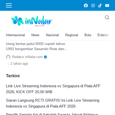
5000 rupiah
Punya Uang Kertas Jadul
Pecahan 5000 Rupiah Sasando
Rote Tahun 1992? Kolektor Siap
Internasional
News
Nasional
Regional
Bola
Entertainm
Borong dengan Harga…
Uang kertas jadul 5000 rupiah tahun
1992 bergambar Sasando Rote dan
Danau Kelimutu jadi incaran kolektor,
Redaksi inNalar.com
ternyata segini harganya.
.
2 tahun
ago
Terkini
Link Live Streaming Indonesia vs Singapura di Piala AFF
2026, KICK OFF 20.00 WIB
Siaran Langsung RCTI GRATIS! Ini Link Live Streaming
Indonesia vs Singapura di Piala AFF 2026
Pemilik Senjata Api di Sekolah Swasta Jaksel Akhirnya