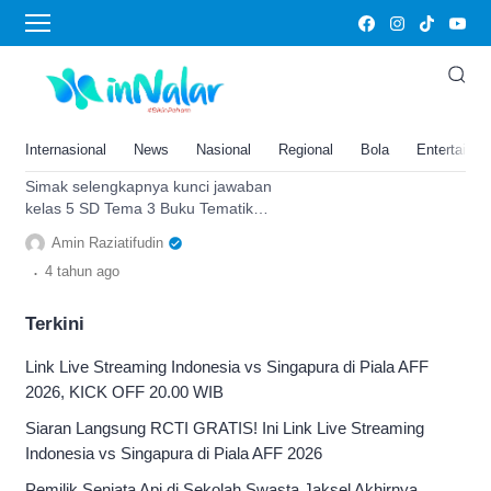
102
Kunci Jawaban Kelas 5 SD Tema
3 Buku Tematik Halaman 100 102
103 Subtema 3 Pembelajaran 4:
Internasional
News
Nasional
Regional
Bola
Entertainm
Sanggar Tari
Simak selengkapnya kunci jawaban
kelas 5 SD Tema 3 Buku Tematik
halaman 100 102 103 Subtema 3
Amin Raziatifudin
Pembelajaran 4, sanggar tari.
.
4 tahun
ago
Terkini
Link Live Streaming Indonesia vs Singapura di Piala AFF
2026, KICK OFF 20.00 WIB
Siaran Langsung RCTI GRATIS! Ini Link Live Streaming
Indonesia vs Singapura di Piala AFF 2026
Pemilik Senjata Api di Sekolah Swasta Jaksel Akhirnya